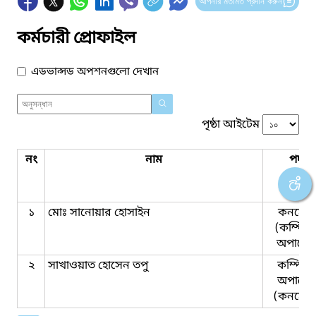
আপনার মতামত প্রদান করুন
কর্মচারী প্রোফাইল
এডভান্সড অপশনগুলো দেখান
পৃষ্ঠা আইটেম
নং
নাম
পদবি
১
মোঃ সানোয়ার হোসাইন
কনস্টে
(কম্পিউ
অপারেট
২
সাখাওয়াত হোসেন তপু
কম্পিউট
অপারেট
(কনস্টে