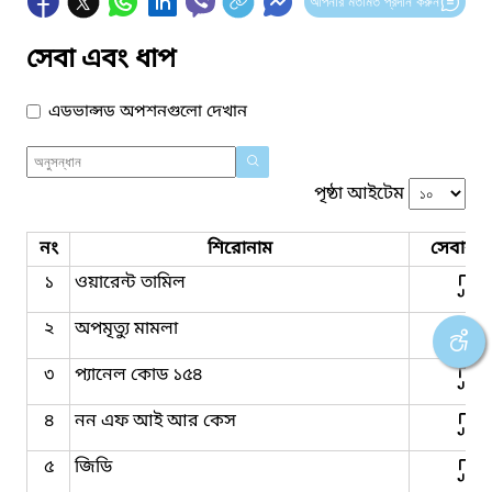
আপনার মতামত প্রদান করুন
সেবা এবং ধাপ
এডভান্সড অপশনগুলো দেখান
পৃষ্ঠা আইটেম
নং
শিরোনাম
সেবার ধ
১
ওয়ারেন্ট তামিল
২
অপমৃত্যু মামলা
৩
প্যানেল কোড ১৫৪
৪
নন এফ আই আর কেস
৫
জিডি